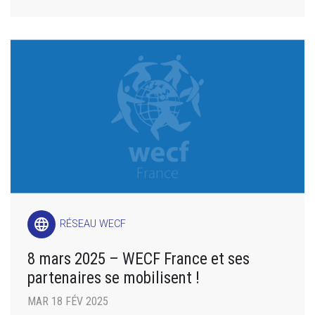
language
RÉSEAU WECF
8 mars 2025 – WECF France et ses
partenaires se mobilisent !
MAR 18 FÉV 2025