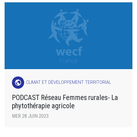
public
CLIMAT ET DÉVELOPPEMENT TERRITORIAL
PODCAST Réseau Femmes rurales- La
phytothérapie agricole
MER 28 JUIN 2023