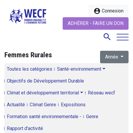
account_circle
Connexion
ADHÉRER - FAIRE UN DON
search
Femmes Rurales
Année
search
Toutes les catégories
Santé-environnement
Objectifs de Développement Durable
Climat et développement territorial
Réseau wecf
Actualité
Climat Genre
Expositions
Formation santé environnementale -
Genre
Rapport d'activité