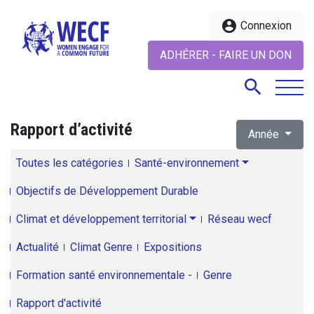
account_circle
Connexion
ADHÉRER - FAIRE UN DON
search
Rapport d’activité
Année
search
Toutes les catégories
Santé-environnement
Objectifs de Développement Durable
Climat et développement territorial
Réseau wecf
Actualité
Climat Genre
Expositions
Formation santé environnementale -
Genre
Rapport d'activité