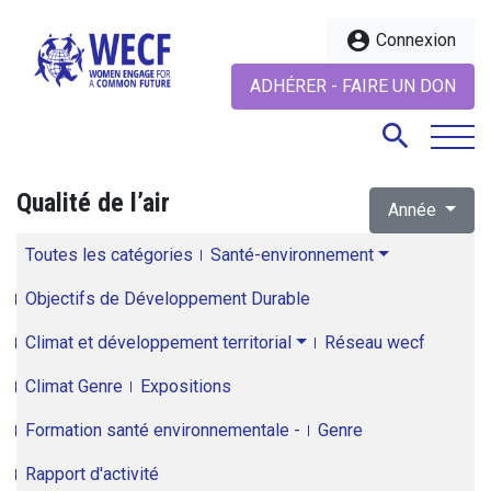
account_circle
Connexion
ADHÉRER - FAIRE UN DON
search
Qualité de l’air
Année
search
Toutes les catégories
Santé-environnement
Objectifs de Développement Durable
Climat et développement territorial
Réseau wecf
Climat Genre
Expositions
Formation santé environnementale -
Genre
Rapport d'activité