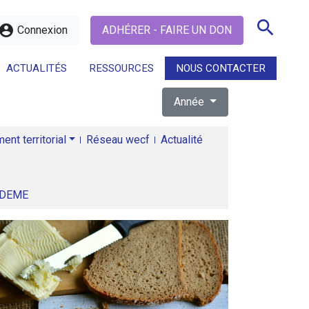
search
ccount_circle
Connexion
ADHÉRER - FAIRE UN DON
ACTUALITÉS
RESSOURCES
NOUS CONTACTER
Année
search
nt territorial
Réseau wecf
Actualité
ADEME