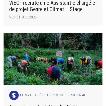
WECF recrute un·e Assistant·e chargé·e
de projet Genre et Climat – Stage
VEN 31 JUIL 2026
public
CLIMAT ET DÉVELOPPEMENT TERRITORIAL