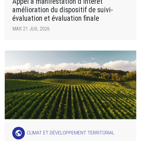
Appel à manifestation d’intérêt
amélioration du dispositif de suivi-
évaluation et évaluation finale
MAR 21 JUIL 2026
public
CLIMAT ET DÉVELOPPEMENT TERRITORIAL