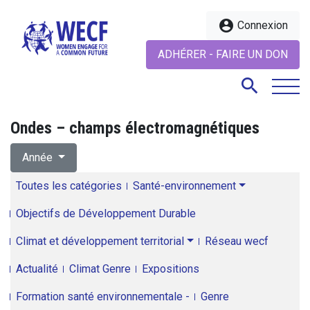
account_circle
Connexion
ADHÉRER - FAIRE UN DON
search
Ondes – champs électromagnétiques
search
Année
Toutes les catégories
Santé-environnement
Objectifs de Développement Durable
Climat et développement territorial
Réseau wecf
Actualité
Climat Genre
Expositions
Formation santé environnementale -
Genre