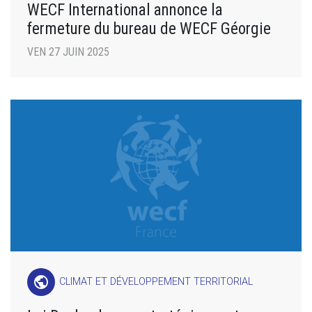
WECF International annonce la
fermeture du bureau de WECF Géorgie
VEN 27 JUIN 2025
public
CLIMAT ET DÉVELOPPEMENT TERRITORIAL