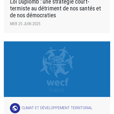
Loi Duplomb : une stratégie court-
termiste au détriment de nos santés et
de nos démocraties
MER 25 JUIN 2025
public
CLIMAT ET DÉVELOPPEMENT TERRITORIAL