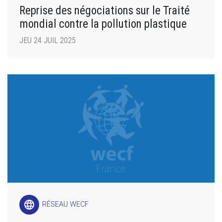
Reprise des négociations sur le Traité
mondial contre la pollution plastique
JEU 24 JUIL 2025
language
RÉSEAU WECF