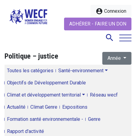
account_circle
Connexion
ADHÉRER - FAIRE UN DON
search
Politique – justice
Année
search
Toutes les catégories
Santé-environnement
Objectifs de Développement Durable
Climat et développement territorial
Réseau wecf
Actualité
Climat Genre
Expositions
Formation santé environnementale -
Genre
Rapport d'activité