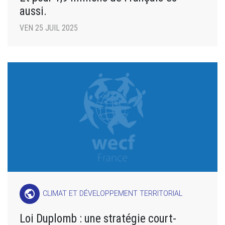
aussi.
VEN 25 JUIL 2025
public
CLIMAT ET DÉVELOPPEMENT TERRITORIAL
Loi Duplomb : une stratégie court-