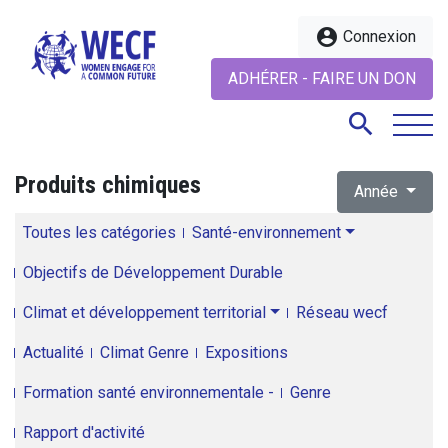
account_circle
Connexion
ADHÉRER - FAIRE UN DON
search
Produits chimiques
Année
search
Toutes les catégories
Santé-environnement
Objectifs de Développement Durable
Climat et développement territorial
Réseau wecf
Actualité
Climat Genre
Expositions
Formation santé environnementale -
Genre
Rapport d'activité