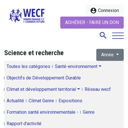
account_circle
Connexion
ADHÉRER - FAIRE UN DON
search
Science et recherche
Année
search
Toutes les catégories
Santé-environnement
Objectifs de Développement Durable
Climat et développement territorial
Réseau wecf
Actualité
Climat Genre
Expositions
Formation santé environnementale -
Genre
Rapport d'activité