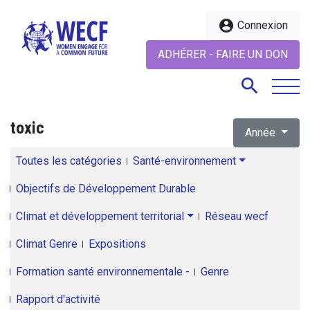
account_circle
Connexion
ADHÉRER - FAIRE UN DON
search
toxic
Année
search
Toutes les catégories
Santé-environnement
Objectifs de Développement Durable
Climat et développement territorial
Réseau wecf
Climat Genre
Expositions
Formation santé environnementale -
Genre
Rapport d'activité