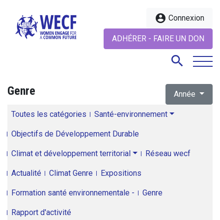
account_circle
Connexion
ADHÉRER - FAIRE UN DON
search
Genre
Année
search
Toutes les catégories
Santé-environnement
Objectifs de Développement Durable
Climat et développement territorial
Réseau wecf
Actualité
Climat Genre
Expositions
Formation santé environnementale -
Genre
Rapport d'activité