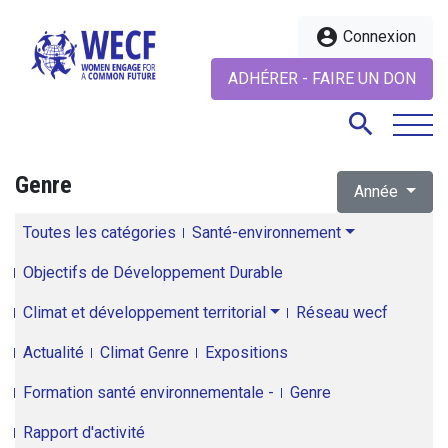
account_circle
Connexion
ADHÉRER - FAIRE UN DON
search
Genre
Année
search
Toutes les catégories
Santé-environnement
Objectifs de Développement Durable
Climat et développement territorial
Réseau wecf
Actualité
Climat Genre
Expositions
Formation santé environnementale -
Genre
Rapport d'activité