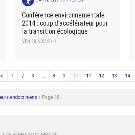
SANTÉ-ENVIRONNEMENT
Conférence environnementale
2014 : coup d’accélérateur pour
la transition écologique
VEN 28 NOV 2014
nt
1
2
3
…
8
9
10
11
12
13
14
eurs endocriniens
»
Page 10
C LES FEMMES UN MONDE