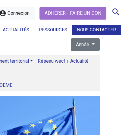
search
ccount_circle
Connexion
ADHÉRER - FAIRE UN DON
ACTUALITÉS
RESSOURCES
NOUS CONTACTER
Année
search
nt territorial
Réseau wecf
Actualité
ADEME