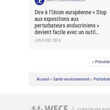
SANTÉ-ENVIRONNEMENT
Dire à l’Union européenne « Stop
aux expositions aux
perturbateurs endocriniens »
devient facile avec un outil
proposé par des ONG
LUN 8 DÉC 2014
« Précéde
Accueil
»
Santé-environnement
»
Perturbat
CONSTRUIRE AVE