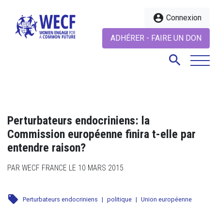
account_circle
Connexion
ADHÉRER - FAIRE UN DON
search
search
Perturbateurs endocriniens: la
Commission européenne finira t-elle par
entendre raison?
PAR WECF FRANCE LE 10 MARS 2015
local_offer
Perturbateurs endocriniens
|
politique
|
Union européenne