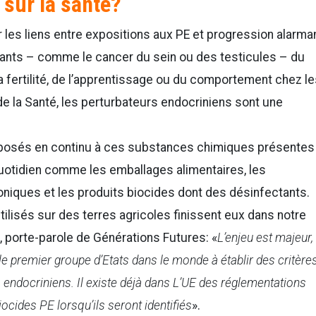
 sur la santé?
r les liens entre expositions aux PE et progression alarma
nts – comme le cancer du sein ou des testicules – du
la fertilité, de l’apprentissage ou du comportement chez l
de la Santé, les perturbateurs endocriniens sont une
posés en continu à ces substances chimiques présentes
otidien comme les emballages alimentaires, les
niques et les produits biocides dont des désinfectants.
ilisés sur des terres agricoles finissent eux dans notre
e, porte-parole de Générations Futures: «
L’enjeu est majeur,
e premier groupe d’Etats dans le monde à établir des critère
rs endocriniens. Il existe déjà dans L’UE des réglementations
iocides PE lorsqu’ils seront identifiés
».