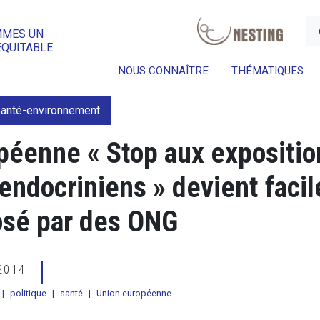
a
MMES UN
ÉQUITABLE
NOUS CONNAÎTRE
THÉMATIQUES
anté-environnement
opéenne « Stop aux expositio
endocriniens » devient facil
osé par des ONG
 2014
|
politique
|
santé
|
Union européenne