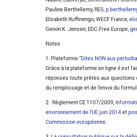
Pauline Berthellemy, RES,
p.berthelle
Elisabeth Ruffinengo, WECF France,
el
Genon K. Jensen, EDC-Free Europe,
ge
Notes
1. Plateforme
“Dites NON aux perturba
Grâce à la plateforme en ligne il est fa
réponses toute prêtes aux questions 
du remplissage et de l’envoi du formu
2. Règlement CE 1107/2009,
Informati
environnement de l’UE juin 2014
et
pos
Commission européenne
.
3. La
consultation publique sur la déf