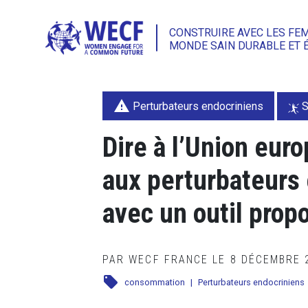
CONSTRUIRE AVEC LES FE
MONDE SAIN DURABLE ET 
warning
Perturbateurs endocriniens
S
Dire à l’Union eur
aux perturbateurs 
avec un outil prop
PAR WECF FRANCE LE 8 DÉCEMBRE
local_offer
consommation
|
Perturbateurs endocriniens