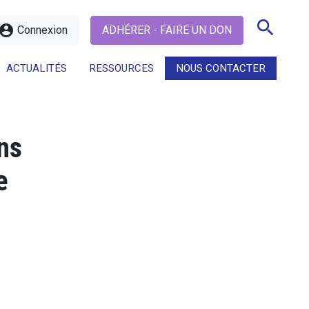
search
ccount_circle
Connexion
ADHÉRER - FAIRE UN DON
ACTUALITÉS
RESSOURCES
NOUS CONTACTER
search
ns
e