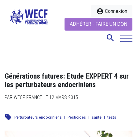
account_circle
Connexion
ADHÉRER - FAIRE UN DON
search
search
Générations futures: Etude EXPPERT 4 sur
les perturbateurs endocriniens
PAR WECF FRANCE LE 12 MARS 2015
local_offer
Perturbateurs endocriniens
|
Pesticides
|
santé
|
tests