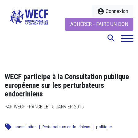
account_circle
Connexion
ADHÉRER - FAIRE UN DON
search
search
WECF participe à la Consultation publique
européenne sur les perturbateurs
endocriniens
PAR WECF FRANCE LE 15 JANVIER 2015
local_offer
consultation
|
Perturbateurs endocriniens
|
politique