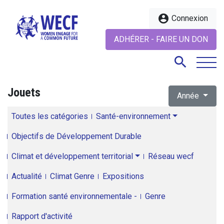
account_circle
Connexion
ADHÉRER - FAIRE UN DON
search
Jouets
Année
search
Toutes les catégories
Santé-environnement
Objectifs de Développement Durable
Climat et développement territorial
Réseau wecf
Actualité
Climat Genre
Expositions
Formation santé environnementale -
Genre
Rapport d'activité