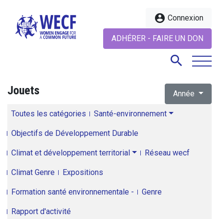
account_circle
Connexion
ADHÉRER - FAIRE UN DON
search
Jouets
Année
search
Toutes les catégories
Santé-environnement
Objectifs de Développement Durable
Climat et développement territorial
Réseau wecf
Climat Genre
Expositions
Formation santé environnementale -
Genre
Rapport d'activité