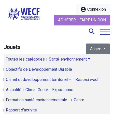
account_circle
Connexion
ADHÉRER - FAIRE UN DON
search
Jouets
Année
search
Toutes les catégories
Santé-environnement
Objectifs de Développement Durable
Climat et développement territorial
Réseau wecf
Actualité
Climat Genre
Expositions
Formation santé environnementale -
Genre
Rapport d'activité