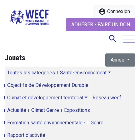
account_circle
Connexion
ADHÉRER - FAIRE UN DON
search
Jouets
Année
search
Toutes les catégories
Santé-environnement
Objectifs de Développement Durable
Climat et développement territorial
Réseau wecf
Actualité
Climat Genre
Expositions
Formation santé environnementale -
Genre
Rapport d'activité