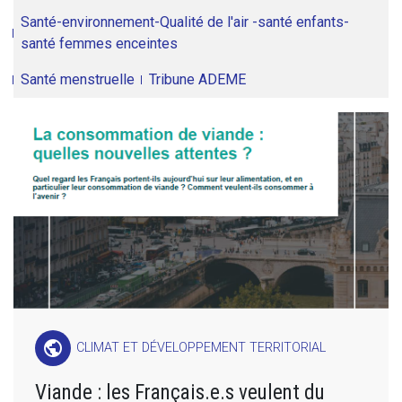
Santé-environnement-Qualité de l'air -santé enfants-
santé femmes enceintes
Santé menstruelle
Tribune ADEME
public
CLIMAT ET DÉVELOPPEMENT TERRITORIAL
Viande : les Français.e.s veulent du