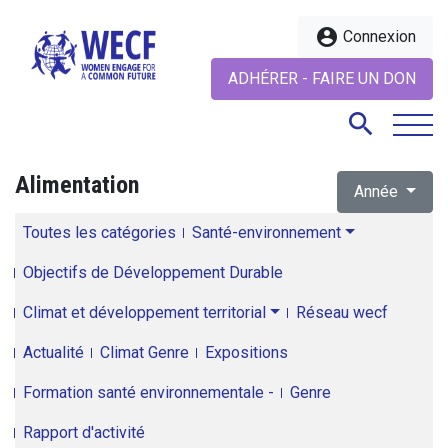
account_circle
Connexion
ADHÉRER - FAIRE UN DON
search
Alimentation
Année
search
Toutes les catégories
Santé-environnement
Objectifs de Développement Durable
Climat et développement territorial
Réseau wecf
Actualité
Climat Genre
Expositions
Formation santé environnementale -
Genre
Rapport d'activité