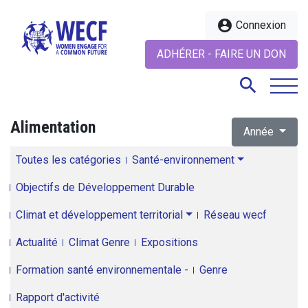
account_circle
Connexion
ADHÉRER - FAIRE UN DON
search
Alimentation
Année
search
Toutes les catégories
Santé-environnement
Objectifs de Développement Durable
Climat et développement territorial
Réseau wecf
Actualité
Climat Genre
Expositions
Formation santé environnementale -
Genre
Rapport d'activité