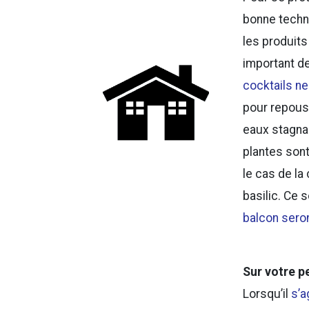
bonne techni
les produit
important d
cocktails n
pour repouss
eaux stagnan
plantes son
le cas de la
basilic. Ce 
balcon seron
Sur votre p
Lorsqu’il
s’a