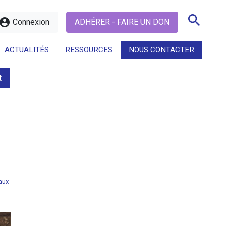
search
ccount_circle
Connexion
ADHÉRER - FAIRE UN DON
ACTUALITÉS
RESSOURCES
NOUS CONTACTER
t
search
aux