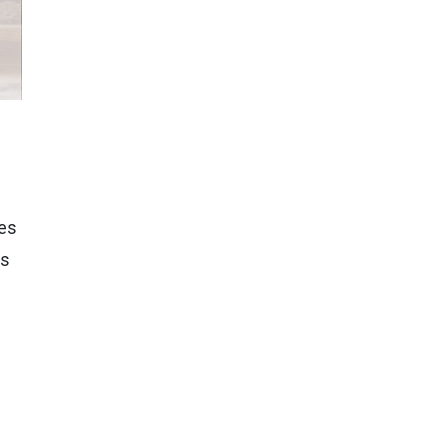
ves
es
.