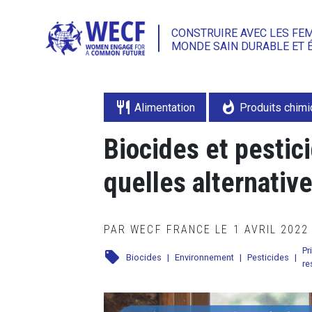
CONSTRUIRE AVEC LES FE
MONDE SAIN DURABLE ET 
restaurant
whatshot
Alimentation
Produits chim
Biocides et pestici
quelles alternative
PAR WECF FRANCE LE 1 AVRIL 202
Pr
local_offer
Biocides
|
Environnement
|
Pesticides
|
re