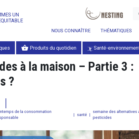
a
MMES UN
ÉQUITABLE
NOUS CONNAÎTRE
THÉMATIQUES
shopping_basket
iques
Produits du quotidien
Santé-environnemen
des à la maison – Partie 3 :
s ?
2
intemps de la consommation
semaine des alternatives 
|
santé
|
sponsable
pesticides