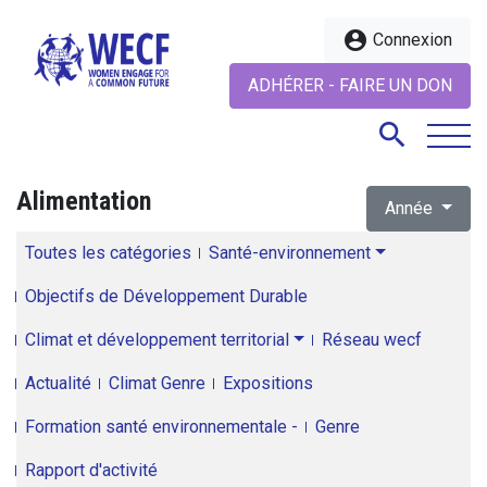
account_circle
Connexion
ADHÉRER - FAIRE UN DON
search
Alimentation
Année
search
Toutes les catégories
Santé-environnement
Objectifs de Développement Durable
Climat et développement territorial
Réseau wecf
Actualité
Climat Genre
Expositions
Formation santé environnementale -
Genre
Rapport d'activité