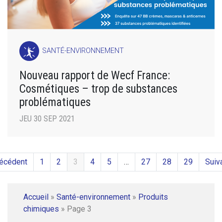
SANTÉ-ENVIRONNEMENT
Nouveau rapport de Wecf France:
Cosmétiques – trop de substances
problématiques
JEU 30 SEP 2021
récédent
1
2
3
4
5
…
27
28
29
Suiv
Accueil
»
Santé-environnement
»
Produits
chimiques
»
Page 3