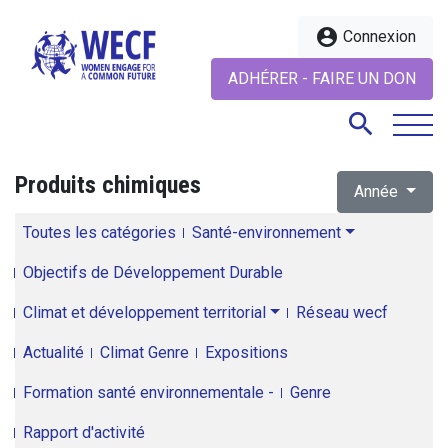
account_circle
Connexion
ADHÉRER - FAIRE UN DON
search
Produits chimiques
Année
search
Toutes les catégories
Santé-environnement
Objectifs de Développement Durable
Climat et développement territorial
Réseau wecf
Actualité
Climat Genre
Expositions
Formation santé environnementale -
Genre
Rapport d'activité