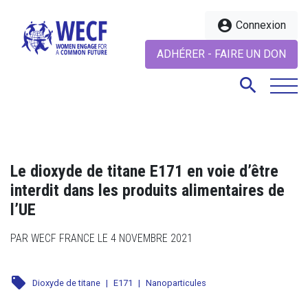
account_circle
Connexion
ADHÉRER - FAIRE UN DON
search
search
Le dioxyde de titane E171 en voie d’être
interdit dans les produits alimentaires de
l’UE
PAR WECF FRANCE LE 4 NOVEMBRE 2021
local_offer
Dioxyde de titane
|
E171
|
Nanoparticules