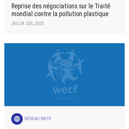
Reprise des négociations sur le Traité
mondial contre la pollution plastique
JEU 24 JUIL 2025
language
RÉSEAU WECF