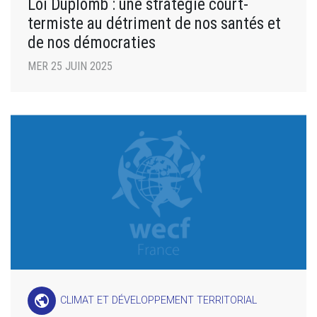
Loi Duplomb : une stratégie court-
termiste au détriment de nos santés et
de nos démocraties
MER 25 JUIN 2025
public
CLIMAT ET DÉVELOPPEMENT TERRITORIAL