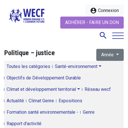
account_circle
Connexion
ADHÉRER - FAIRE UN DON
search
Politique – justice
Année
search
Toutes les catégories
Santé-environnement
Objectifs de Développement Durable
Climat et développement territorial
Réseau wecf
Actualité
Climat Genre
Expositions
Formation santé environnementale -
Genre
Rapport d'activité