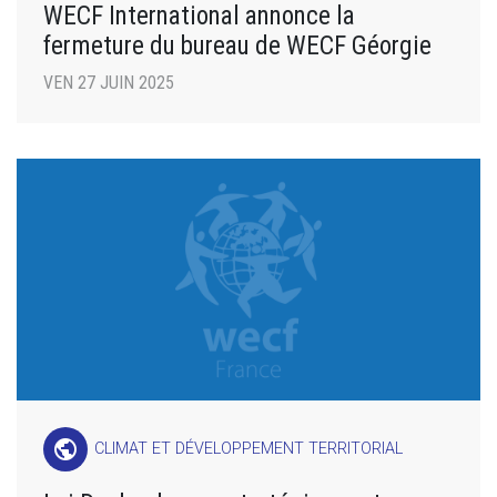
WECF International annonce la
fermeture du bureau de WECF Géorgie
VEN 27 JUIN 2025
public
CLIMAT ET DÉVELOPPEMENT TERRITORIAL