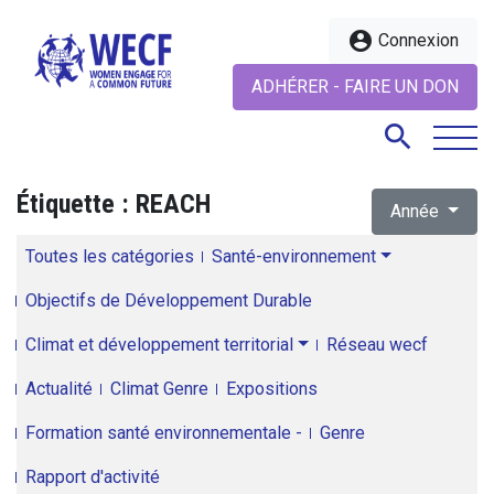
account_circle
Connexion
ADHÉRER - FAIRE UN DON
search
Étiquette :
REACH
Année
search
Toutes les catégories
Santé-environnement
Objectifs de Développement Durable
Climat et développement territorial
Réseau wecf
Actualité
Climat Genre
Expositions
Formation santé environnementale -
Genre
Rapport d'activité