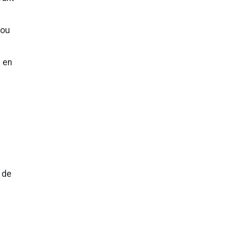
 ou
e en
 de