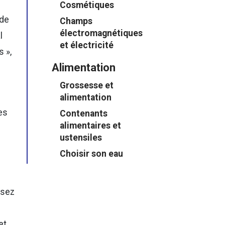
Cosmétiques
yde
Champs
électromagnétiques
l
et électricité
s »,
Alimentation
Grossesse et
alimentation
es
Contenants
alimentaires et
ustensiles
Choisir son eau
ssez
et