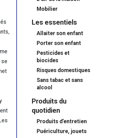
Mobilier
Les essentiels
sés
ants,
Allaiter son enfant
Porter son enfant
ême
Pesticides et
biocides
t se
Risques domestiques
emet
Sans tabac et sans
alcool
Produits du
y
quotidien
ent
 Les
Produits d’entretien
Puériculture, jouets