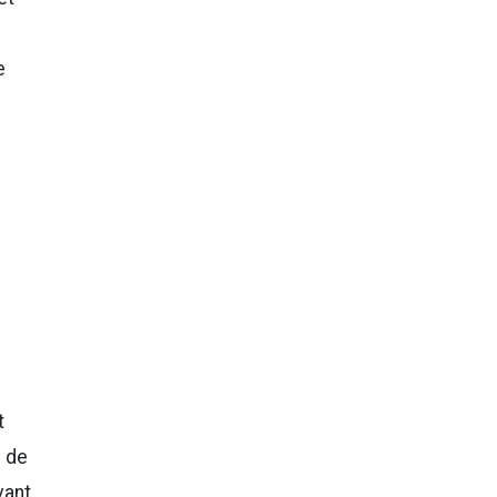
e
t
e de
vant