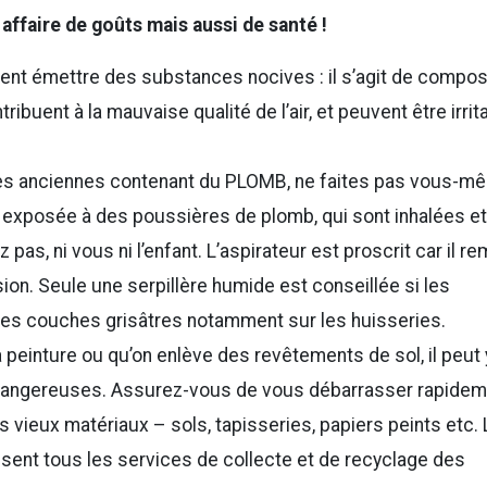
 affaire de goûts mais aussi de santé !
ent émettre des substances nocives : il s’agit de compo
ribuent à la mauvaise qualité de l’air, et peuvent être irrit
es anciennes contenant du PLOMB, ne faites pas vous-m
rs exposée à des poussières de plomb, qui sont inhalées e
 pas, ni vous ni l’enfant. L’aspirateur est proscrit car il r
on. Seule une serpillère humide est conseillée si les
t des couches grisâtres notamment sur les huisseries.
a peinture ou qu’on enlève des revêtements de sol, il peut 
dangereuses. Assurez-vous de vous débarrasser rapidem
 vieux matériaux – sols, tapisseries, papiers peints etc.
sent tous les services de collecte et de recyclage des