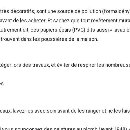
 très décoratifs, sont une source de pollution (formaldéh
 avant de les acheter. Et sachez que tout revêtement mura
Autrement dit, ces papiers épais (PVC) dits aussi « lavable
etrouvent dans les poussières de la maison.
ger lors des travaux, et éviter de respirer les nombreus
ès
eaux, lavez-les avec soin avant de les ranger et ne les lai
si vous soupçonnez des peintures au plomb (avant 1948), 