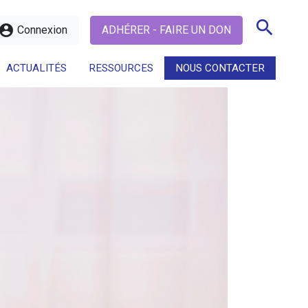
search
ccount_circle
Connexion
ADHÉRER - FAIRE UN DON
ACTUALITÉS
RESSOURCES
NOUS CONTACTER
search