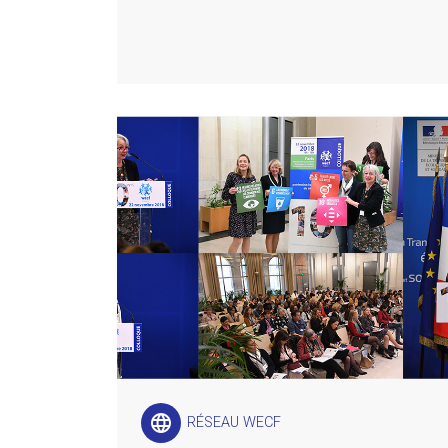
language
RÉSEAU WECF