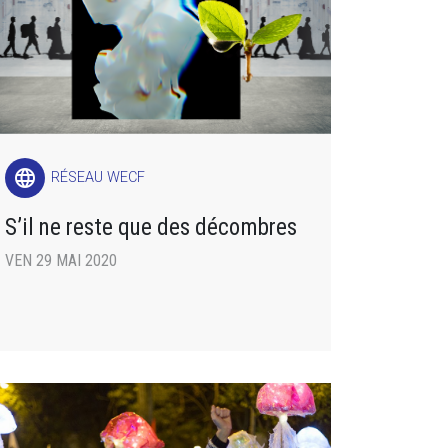
language
RÉSEAU WECF
S’il ne reste que des décombres
VEN 29 MAI 2020