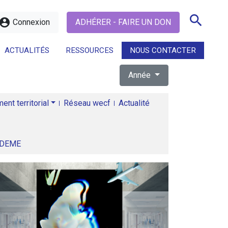
search
ccount_circle
Connexion
ADHÉRER - FAIRE UN DON
ACTUALITÉS
RESSOURCES
NOUS CONTACTER
Année
search
nt territorial
Réseau wecf
Actualité
ADEME