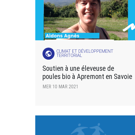
CLIMAT ET DÉVELOPPEMENT
public
TERRITORIAL
Soutien à une éleveuse de
poules bio à Apremont en Savoie
MER 10 MAR 2021