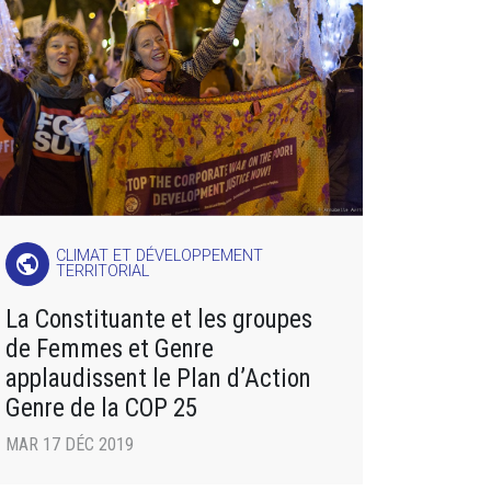
CLIMAT ET DÉVELOPPEMENT
public
TERRITORIAL
La Constituante et les groupes
de Femmes et Genre
applaudissent le Plan d’Action
Genre de la COP 25
MAR 17 DÉC 2019