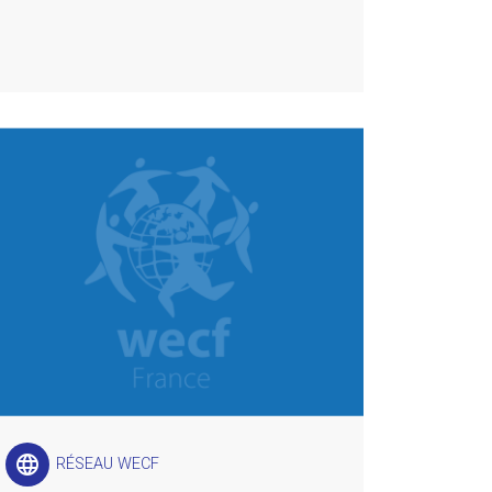
language
RÉSEAU WECF