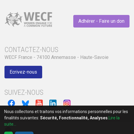
Adhérer - Faire un don
CONTACTEZ-NOUS
WECF France - 74100 Annemasse - Haute-Savoie
Ecrivez-nous
SUIVEZ-NOUS
Nous collectons et traitons vos informations personnelles pour les
finalités suivantes:
Sécurité, Fonctionnalité, Analyses
.
Lire la
suite...
language