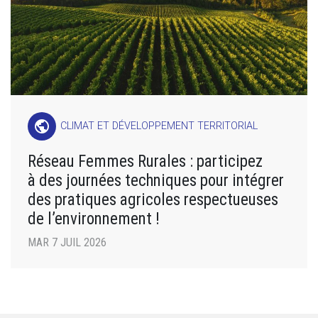
public
CLIMAT ET DÉVELOPPEMENT TERRITORIAL
Réseau Femmes Rurales : participez
à des journées techniques pour intégrer
des pratiques agricoles respectueuses
de l’environnement !
MAR 7 JUIL 2026