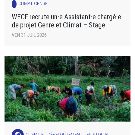
CLIMAT GENRE
WECF recrute un·e Assistant·e chargé·e
de projet Genre et Climat – Stage
VEN 31 JUIL 2026
public
CLIMAT ET DÉVELOPPEMENT TERRITORIAL