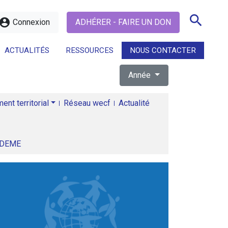
search
ccount_circle
Connexion
ADHÉRER - FAIRE UN DON
ACTUALITÉS
RESSOURCES
NOUS CONTACTER
Année
search
nt territorial
Réseau wecf
Actualité
ADEME