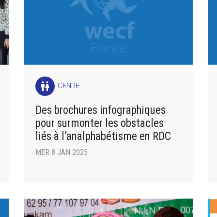
wc
GENRE
Des brochures infographiques
pour surmonter les obstacles
liés à l’analphabétisme en RDC
MER 8 JAN 2025