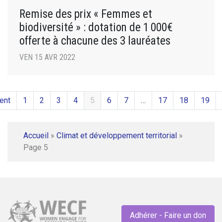
Remise des prix « Femmes et
biodiversité » : dotation de 1 000€
offerte à chacune des 3 lauréates
VEN 15 AVR 2022
ent
1
2
3
4
5
6
7
…
17
18
19
Accueil
»
Climat et développement territorial
»
Page 5
Adhérer - Faire un don