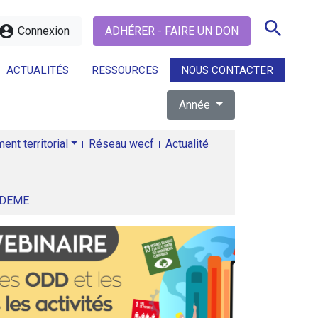
search
ccount_circle
Connexion
ADHÉRER - FAIRE UN DON
ACTUALITÉS
RESSOURCES
NOUS CONTACTER
Année
search
nt territorial
Réseau wecf
Actualité
ADEME