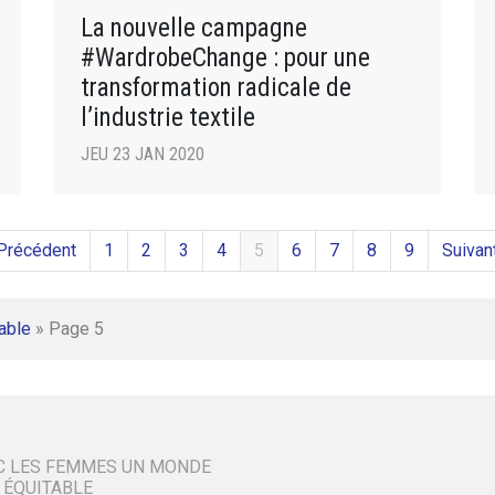
La nouvelle campagne
#WardrobeChange : pour une
transformation radicale de
l’industrie textile
JEU 23 JAN 2020
Précédent
1
2
3
4
5
6
7
8
9
Suivan
able
»
Page 5
C LES FEMMES UN MONDE
 ÉQUITABLE