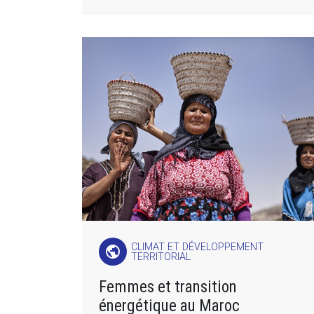
CLIMAT ET DÉVELOPPEMENT
public
TERRITORIAL
Femmes et transition
énergétique au Maroc