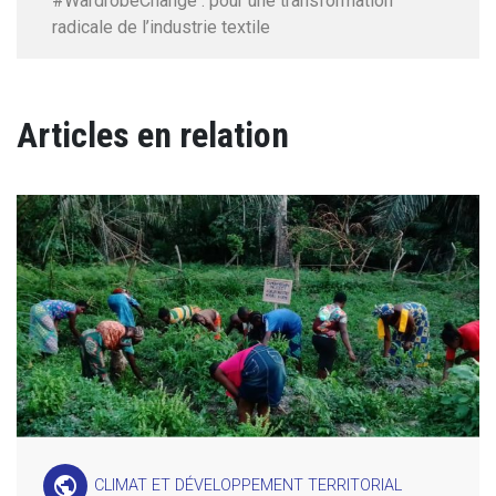
#WardrobeChange : pour une transformation
radicale de l’industrie textile
Articles en relation
public
CLIMAT ET DÉVELOPPEMENT TERRITORIAL