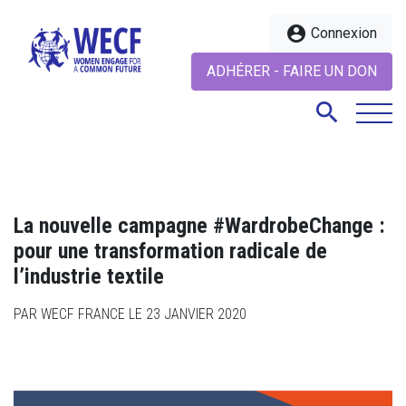
account_circle
Connexion
ADHÉRER - FAIRE UN DON
search
search
La nouvelle campagne #WardrobeChange :
pour une transformation radicale de
l’industrie textile
PAR WECF FRANCE LE 23 JANVIER 2020