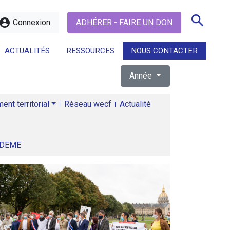
search
ccount_circle
Connexion
ADHÉRER - FAIRE UN DON
ACTUALITÉS
RESSOURCES
NOUS CONTACTER
Année
search
nt territorial
Réseau wecf
Actualité
ADEME