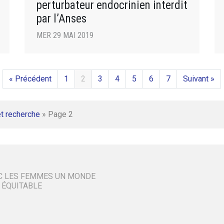
perturbateur endocrinien interdit
par l’Anses
MER 29 MAI 2019
« Précédent
1
2
3
4
5
6
7
Suivant »
t recherche
»
Page 2
C LES FEMMES UN MONDE
 ÉQUITABLE