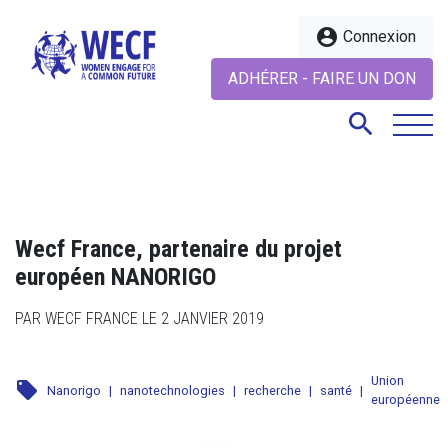
account_circle
Connexion
ADHÉRER - FAIRE UN DON
search
search
Wecf France, partenaire du projet
européen NANORIGO
PAR WECF FRANCE LE 2 JANVIER 2019
Union
local_offer
Nanorigo
|
nanotechnologies
|
recherche
|
santé
|
européenne