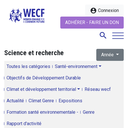
account_circle
Connexion
ADHÉRER - FAIRE UN DON
search
Science et recherche
Année
search
Toutes les catégories
Santé-environnement
Objectifs de Développement Durable
Climat et développement territorial
Réseau wecf
Actualité
Climat Genre
Expositions
Formation santé environnementale -
Genre
Rapport d'activité