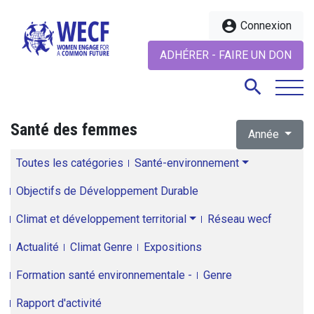
account_circle
Connexion
ADHÉRER - FAIRE UN DON
search
Santé des femmes
Année
search
Toutes les catégories
Santé-environnement
Objectifs de Développement Durable
Climat et développement territorial
Réseau wecf
Actualité
Climat Genre
Expositions
Formation santé environnementale -
Genre
Rapport d'activité