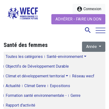
account_circle
Connexion
ADHÉRER - FAIRE UN DON
search
Santé des femmes
Année
search
Toutes les catégories
Santé-environnement
Objectifs de Développement Durable
Climat et développement territorial
Réseau wecf
Actualité
Climat Genre
Expositions
Formation santé environnementale -
Genre
Rapport d'activité