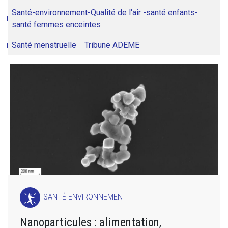
Santé-environnement-Qualité de l'air -santé enfants-
santé femmes enceintes
Santé menstruelle
Tribune ADEME
SANTÉ-ENVIRONNEMENT
Nanoparticules : alimentation,