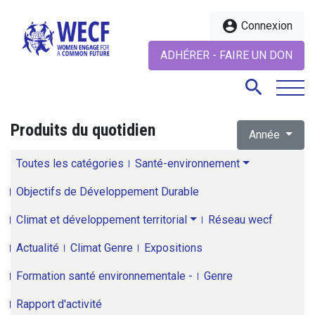
account_circle
Connexion
ADHÉRER - FAIRE UN DON
search
Produits du quotidien
Année
search
Toutes les catégories
Santé-environnement
Objectifs de Développement Durable
Climat et développement territorial
Réseau wecf
Actualité
Climat Genre
Expositions
Formation santé environnementale -
Genre
Rapport d'activité