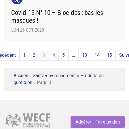
Covid-19 N° 10 – Biocides : bas les
masques !
LUN 26 OCT 2020
récédent
1
2
3
4
5
…
13
14
15
Suiv
Accueil
»
Santé-environnement
»
Produits du
quotidien
»
Page 3
Adhérer - Faire un don