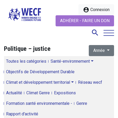
account_circle
Connexion
ADHÉRER - FAIRE UN DON
search
Politique – justice
Année
search
Toutes les catégories
Santé-environnement
Objectifs de Développement Durable
Climat et développement territorial
Réseau wecf
Actualité
Climat Genre
Expositions
Formation santé environnementale -
Genre
Rapport d'activité