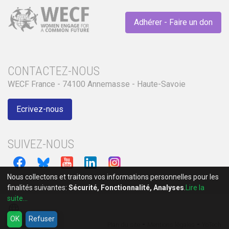
Adhérer - Faire un don
CONTACTEZ-NOUS
WECF France - 74100 Annemasse - Haute-Savoie
Ecrivez-nous
SUIVEZ-NOUS
Nous collectons et traitons vos informations personnelles pour les
finalités suivantes:
Sécurité, Fonctionnalité, Analyses
.
Lire la
suite...
language
OK
Refuser
-
-
Plan du site
Mentions légales
YoTech