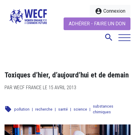
account_circle
Connexion
ADHÉRER - FAIRE UN DON
search
search
Toxiques d’hier, d’aujourd’hui et de demain
PAR WECF FRANCE LE 15 AVRIL 2013
substances
local_offer
pollution
|
recherche
|
santé
|
science
|
chimiques