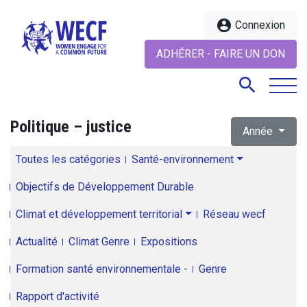
account_circle
Connexion
ADHÉRER - FAIRE UN DON
search
Politique – justice
Année
search
Toutes les catégories
Santé-environnement
Objectifs de Développement Durable
Climat et développement territorial
Réseau wecf
Actualité
Climat Genre
Expositions
Formation santé environnementale -
Genre
Rapport d'activité