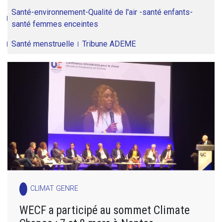
Santé-environnement-Qualité de l'air -santé enfants-
santé femmes enceintes
Santé menstruelle
Tribune ADEME
CLIMAT GENRE
WECF a participé au sommet Climate