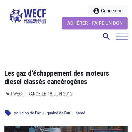
account_circle
Connexion
ADHÉRER - FAIRE UN DON
search
search
Les gaz d’échappement des moteurs
diesel classés cancérogènes
PAR WECF FRANCE LE 18 JUIN 2012
local_offer
pollution de l'air
|
qualité de l'air
|
santé