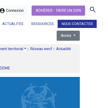
search
ccount_circle
Connexion
ADHÉRER - FAIRE UN DON
ACTUALITÉS
RESSOURCES
NOUS CONTACTER
Année
search
nt territorial
Réseau wecf
Actualité
ADEME