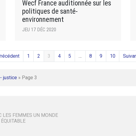
Wecf France auditionnée sur les
politiques de santé-
environnement
JEU 17 DÉC 2020
Précédent
1
2
3
4
5
…
8
9
10
Suivan
- justice
»
Page 3
C LES FEMMES UN MONDE
 ÉQUITABLE