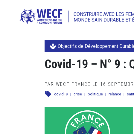
CONSTRUIRE AVEC LES FE
MONDE SAIN DURABLE ET 
spa
Objectifs de Développement Durabl
Covid-19 – N° 9 : 
PAR WECF FRANCE LE 16 SEPTEMB
local_offer
covid19
|
crise
|
politique
|
relance
|
san