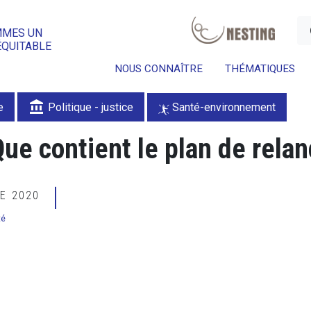
a
MMES UN
ÉQUITABLE
NOUS CONNAÎTRE
THÉMATIQUES
account_balance
e
Politique - justice
Santé-environnement
Que contient le plan de relan
RE 2020
té