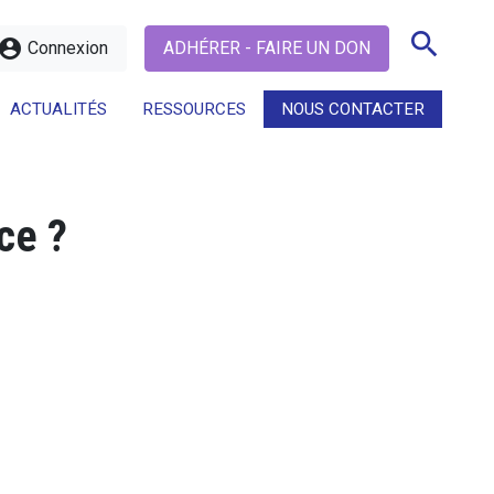
search
ccount_circle
Connexion
ADHÉRER - FAIRE UN DON
ACTUALITÉS
RESSOURCES
NOUS CONTACTER
search
ce ?